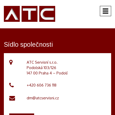
Stránka nenalezena.
Pokračovat na
úvodní stránce
.
Sídlo společnosti
ATC Servisní s.r.o.
Podolská 103/126
147 00 Praha 4 – Podolí
+420 606 736 118
dm@atcservisni.cz